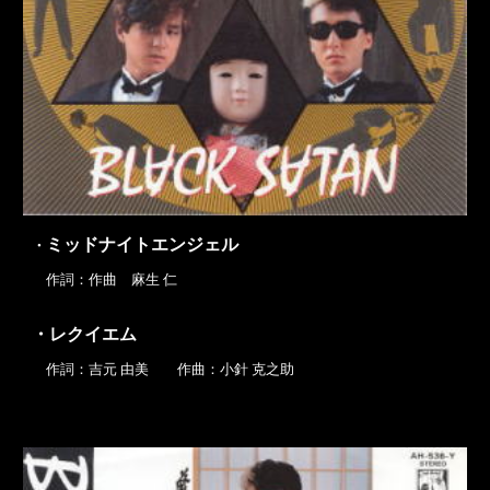
ミッドナイトエンジェル
・
作詞：作曲 麻生 仁
・レクイエム
作詞：吉元 由美 作曲：小針 克之助