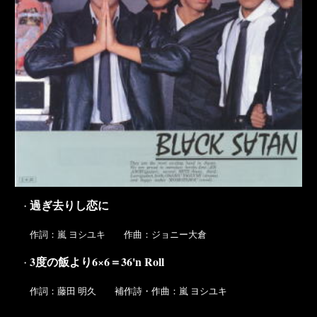
過ぎ去りし恋に
・
作詞：嵐 ヨシユキ 作曲：ジョニー大倉
3度の飯より6×6＝36'n Roll
・
作詞：藤田 明久 補作詩・作曲：嵐 ヨシユキ