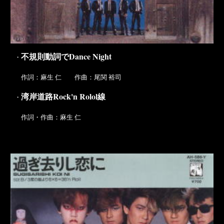
不規則動詞でDance Night
・
作詞：麻生 仁 作曲：尾関 裕司
湾岸道路Rock'n Rolol線
・
作詞・作曲：麻生 仁